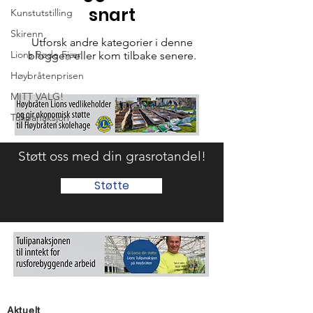
snart
Kunstutstilling
Skirenn
Utforsk andre kategorier i denne
Lions Røde Fjær
bloggen eller kom tilbake senere.
Høybråtenprisen
MITT VALG!
Tulipanaksjon
Støtt oss med din grasrotandel!
Støtte
Aktuelt