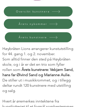
Oversikt kunstnere
Årets nykommer
Årets kunstnere
Høybråten Lions arrangerer kunstutstilling
for 44. gang 1. og 2. november.
Som alltid finner den sted på Høybråten
skole, og i år er det en trio som fyller
rollen som
Årets kunstnere: Vebjørn Sand,
hans far Øivind Sand og Marianne Aulie.
De stiller ut i musikkrommet, og i tillegg
deltar rundt 120 kunstnere med utstilling
og salg.
Hvert år øremerkes inntektene fra
kunstlotteriet til et formål sombestemmes