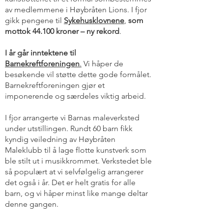
av medlemmene i Høybråten Lions. I fjor
gikk pengene til
Sykehusklovnene
,
som
mottok 44.100 kroner – ny rekord
.
I år går inntektene til
Barnekreftforeningen
.
Vi håper de
besøkende vil støtte dette gode formålet.
Barnekreftforeningen gjør et
imponerende og særdeles viktig arbeid.
I fjor arrangerte vi Barnas maleverksted
under utstillingen. Rundt 60 barn fikk
kyndig veiledning av Høybråten
Maleklubb til å lage flotte kunstverk som
ble stilt ut i musikkrommet. Verkstedet ble
så populært at vi selvfølgelig arrangerer
det også i år. Det er helt gratis for alle
barn, og vi håper minst like mange deltar
denne gangen.